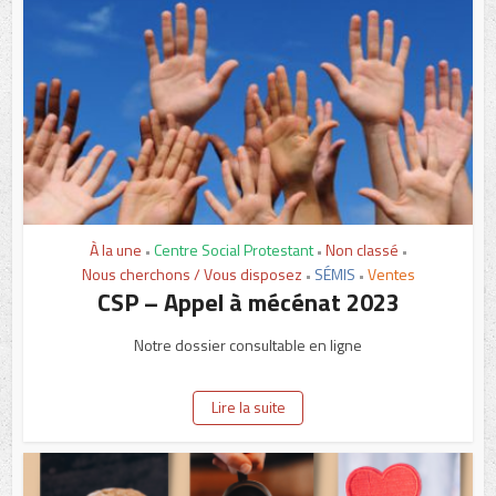
À la une
Centre Social Protestant
Non classé
•
•
•
Nous cherchons / Vous disposez
SÉMIS
Ventes
•
•
CSP – Appel à mécénat 2023
Notre dossier consultable en ligne
Lire la suite