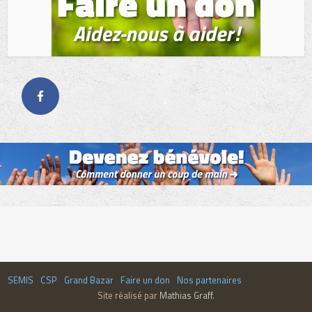
SEMIS
CSP
Grand Bazar
Faire un don
Nos partenaires
Site réalisé par
Mathias Graff
.